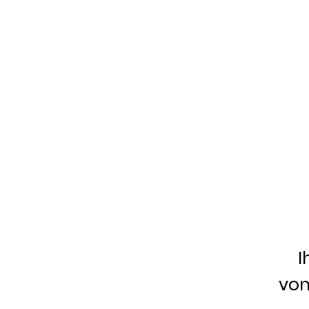
I
von