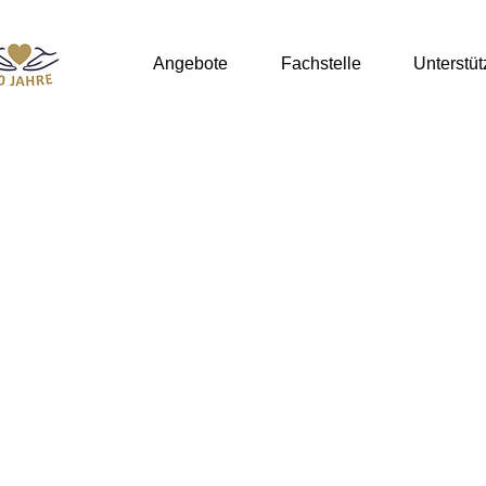
Angebote
Fachstelle
Unterstü
·
·
·
iert
fördert
backt
ges