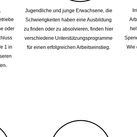
,
In
Jugendliche und junge Erwachsene, die
etriebe
Arb
Schwierigkeiten haben eine Ausbildung
he oder
hel
zu finden oder zu absolvieren, finden hier
chluss
Spend
verschiedene Unterstützungsprogramme
e 1 in
Wie d
für einen erfolgreichen Arbeitseinstieg.
nseren
en.