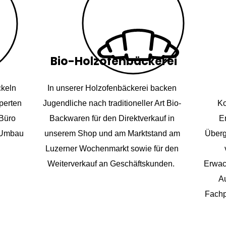
Bio-Holzofenbäckerei
ckeln
In unserer Holzofenbäckerei backen
perten
Jugendliche nach traditioneller Art Bio-
Ko
Büro
Backwaren für den Direktverkauf in
Er
, Umbau
unserem Shop und am Marktstand am
Überg
Luzerner Wochenmarkt sowie für den
Weiterverkauf an Geschäftskunden.
Erwac
A
Fachp