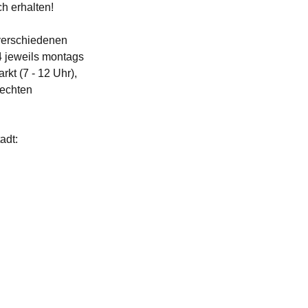
ch erhalten!
verschiedenen 
4 jeweils montags 
t (7 - 12 Uhr), 
rechten 
adt: