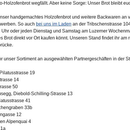
io-Holzofenbrot wegfällt. Aber keine Sorge: Unser Brot bleibt eu
 unser handgemachtes Holzofenbrot und weitere Backwaren an 
rwerben. So auch 
bei uns im Laden
 an der Tribschenstrasse 10
 12 Uhr oder jeden Dienstag und Samstag am Luzerner Wochenmark
s Brot direkt vor Ort kaufen könnt. Unseren Stand findet ihr am 
rücke.
hr unser Sortiment an ausgewählten Partnergeschäften in der St
 Pilatusstrasse 19
trasse 14
trasse 50
usegg, Diebold-Schilling-Strasse 13
latusstrasse 41
schengraben 33b
engasse 12
den Alpenquai 4
31a